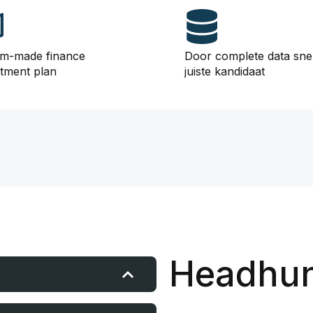
m-made finance
Door complete data sne
itment plan
juiste kandidaat
Headhun