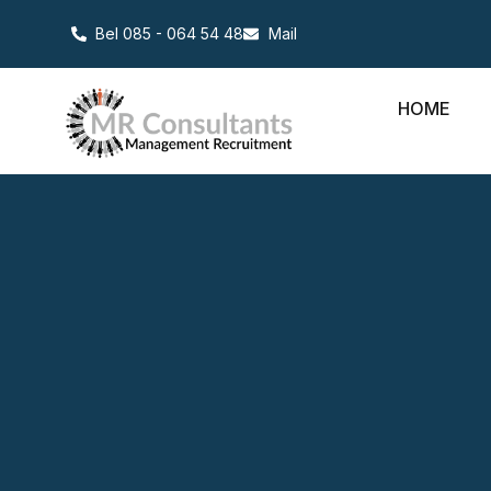
Bel 085 - 064 54 48
Mail
HOME