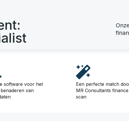
ent:
Onze
finan
alist
e software voor het
Een perfecte match doo
t benaderen van
MR Consultants finance 
daten
scan