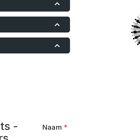
ts -
Naam
*
rs