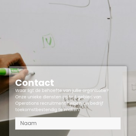
Contact
Waar ligt de behoefte van jullie organisatie?
Onze unieke diensten op het gebied van
Operations recruitment helpen uw bedrijf
toekomstbestendig te maken.