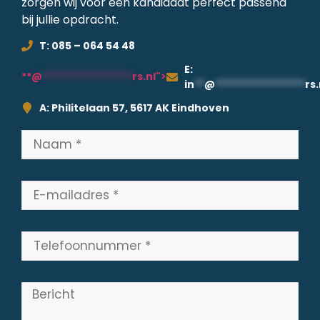
zorgen wij voor een kandidaat perfect passend
bij jullie opdracht.
T: 085 – 064 54 48
E:
**@
******************
rs.nl">
in
**
@
******************
rs.
A: Philitelaan 57, 5617 AK Eindhoven