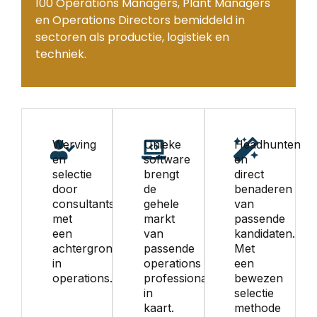
100 Operations Managers, Plant Managers
en Operations Directors bemiddeld in
sectoren als productie, logistiek en
techniek.
Werving
Unieke
Headhunten
en
software
en
selectie
brengt
direct
door
de
benaderen
consultants
gehele
van
met
markt
passende
een
van
kandidaten.
achtergrond
passende
Met
in
operations
een
operations.
professionals
bewezen
in
selectie
kaart.
methode