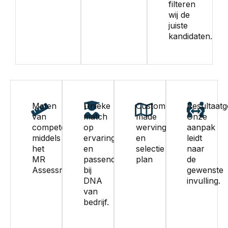
filteren
wij de
juiste
kandidaten.
Meten
Unieke
Custom-
Resultaatg
van
match
made
Onze
competenties
op
werving
aanpak
middels
ervaring
en
leidt
het
en
selectie
naar
MR
passend
plan
de
Assessment
bij
gewenste
DNA
invulling.
van
bedrijf.